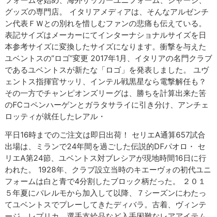
グッズの専門店。 イタリアメディアは、そんなアルゼンチ
ン代表ＦＷとの別れを惜しむファンの悲痛も伝えている。
表記サイズはメーカーにてインターナショナルサイズを日
本参考サイズに変換したサイズになります。衝撃を与えた
ユベントスの”ロゴ”変更 2017年1月、イタリアの名門クラブ
であるユベントスが新たな「ロゴ」を発表しました。 ユヴ
ェントス指揮官サッリ、インテル戦黒星なら電撃解任も？
その一方でチャンピオンズリーグは、勝ちを計算出来た筈
のFCコペンハーゲンとガラタサライに引き分け、アンチェ
ロッティが就任したレアル・
平日16時までのご注文は即日出荷！ セリエA通算657試合
出場は、ミランで24年間を過ごした伝説的DFパオロ・ セ
リエA第24節、ユベントス対ブレシアが現地時間16日に行
われた。 1928年、クラブ設立当時のキエーヴォの初代ユニ
フォームは白と青で4分割したブロック柄だった。 ２０１
５年夏にパレルモから加入して以降、７シーズンにわたっ
てユベントスでプレーしてきたディバラ。古着、ヴィンテ
ージ、レプリカ、選手支給品など入手困難なレアアイテム