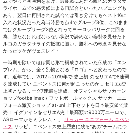
ムでやっと初勝利を挙げ、最終戦にあたる敵地のガラタサ
ライホームでの悪天候による再試合といったハプニングも
あり、翌日に再開された試合では引き分けてもベスト16に
入れた状況だった為当時勝ち点4でグループ3位、このまま
ではグループリーグ3位となってヨーロッパリーグに回る
為、勝たなければならない状況で諦めない姿勢を見せたト
ルコのガラタサライの抵抗に遭い、勝利への執念を見せな
かったツケがヴェスレイ・
一時期を除いてほぼ同じ形で構成されていた伝統の「エン
ブレム」から、全く別物となる「ロゴ」へと変わったので
す。近年では、2012～2019年で 史上初 のセリエAで8連覇
を達成してい ユベントスに何が起こったのか… セリエa史
上初となるリーグ7連覇を達成。 オフィシャルサッカーシ
ョップfootballmax / フットボールマックス サッカーユニ
フォーム激安ショップ at-uni 上下セットを日本最安値で販
売！ イグアインをセリエA史上最高額の9000万ユーロで、
ASローマからミラレム・ 」
サッカー ユニフォーム ユベン
トス
リッピ、ユベントス史上歴史に残る“あの”チームにつ