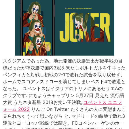
スタジアムであった為、地元開催の決勝進出が後半戦の目
標だったが準決勝で国内3冠を果たしポルトガルを牛耳った
ベンフィカと対戦し初戦の2-1で敗れた試合を取り戻せず、
ホームでスコアレスドローを演じてしまいベスト4で敗退と
なった。 ユベントスはイタリアのトリノにあるセリエAの
クラブです. にちようチャップリン 5月27日 見えた 流行語
大賞 うたネタ新星 2018お笑い王決戦,
ユベントス ユニフ
ォーム 2022
りんご On Twitter たくさんの人に変態まんこ
見られちゃうって思いながら と. マドリードの敵地で敗れ3
連敗とヨーロッパ戦線では躓き、FCコペンハーゲンのホー