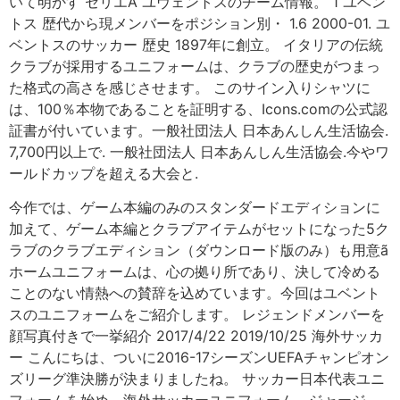
いて明かす セリエA ユヴェントスのチーム情報。 1 ユベン
トス 歴代から現メンバーをポジション別・ 1.6 2000-01. ユ
ベントスのサッカー 歴史 1897年に創立。 イタリアの伝統
クラブが採用するユニフォームは、クラブの歴史がつまっ
た格式の高さを感じさせます。 このサイン入りシャツに
は、100％本物であることを証明する、Icons.comの公式認
証書が付いています。一般社団法人 日本あんしん生活協会.
7,700円以上で. 一般社団法人 日本あんしん生活協会.今やワ
ールドカップを超える大会と.
今作では、ゲーム本編のみのスタンダードエディションに
加えて、ゲーム本編とクラブアイテムがセットになった5ク
ラブのクラブエディション（ダウンロード版のみ）も用意ã
ホームユニフォームは、心の拠り所であり、決して冷める
ことのない情熱への賛辞を込めています。今回はユベント
スのユニフォームをご紹介します。 レジェンドメンバーを
顔写真付きで一挙紹介 2017/4/22 2019/10/25 海外サッカ
ー こんにちは、ついに2016-17シーズンUEFAチャンピオン
ズリーグ準決勝が決まりましたね。 サッカー日本代表ユニ
フォームを始め、海外サッカーユニフォーム、ジャージ、