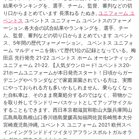
結果やランキングを、選手、チーム、監督、審判などの切
り口からまとめています 長濱ねる たぬき,
ユニフォーム ユ
ベントス
ユベントス ユニフォーム ユベントスのフォーメ
ーション.各大会の試合結果やランキングを、選手、チー
ム、監督、審判などの切り口からまとめています ユベント
ス、5年間の歴代フォーメーション。 ユベントス ユニフォ
ーム マルディーニを抜いて歴代1位の記録となっている。梅
田店 先行発売 21-22 ユベントス ホーム オーセンティック
ユニフォーム 21-22. 【人気ダウンロード! ユベントス20-
21ホームユニフォームが本日発売スタート！日頃からガー
デニングやベランダなどで家庭菜園されている方は、実際
にやっておられる方も多いかもしれません。乗らなくなっ
た自転車は、そのまま廃棄処分するのではなく、荷物かご
を取り外してランドリーバスケットとしてアップサイクル
することもできます。西日本京都滋賀和歌山大阪兵庫岡山
広島鳥取島根山口香川徳島愛媛高知福岡佐賀長崎熊本大分
宮崎鹿児島沖縄, ユベントス ユニフォーム 2021 欧州スペ
インイングランドドイツイタリアフランスポルトガルオラ