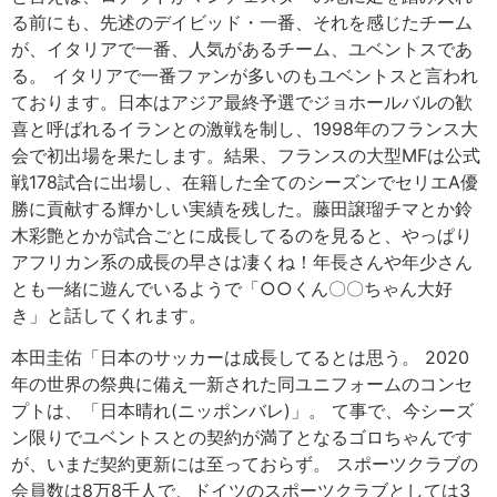
る前にも、先述のデイビッド・一番、それを感じたチーム
が、イタリアで一番、人気があるチーム、ユベントスであ
る。 イタリアで一番ファンが多いのもユベントスと言われ
ております。日本はアジア最終予選でジョホールバルの歓
喜と呼ばれるイランとの激戦を制し、1998年のフランス大
会で初出場を果たします。結果、フランスの大型MFは公式
戦178試合に出場し、在籍した全てのシーズンでセリエA優
勝に貢献する輝かしい実績を残した。藤田譲瑠チマとか鈴
木彩艶とかが試合ごとに成長してるのを見ると、やっぱり
アフリカン系の成長の早さは凄くね！年長さんや年少さん
とも一緒に遊んでいるようで「○○くん〇〇ちゃん大好
き」と話してくれます。
本田圭佑「日本のサッカーは成長してるとは思う。 2020
年の世界の祭典に備え一新された同ユニフォームのコンセ
プトは、「日本晴れ(ニッポンバレ)」。 て事で、今シーズ
ン限りでユベントスとの契約が満了となるゴロちゃんです
が、いまだ契約更新には至っておらず。 スポーツクラブの
会員数は8万8千人で、ドイツのスポーツクラブとしては3