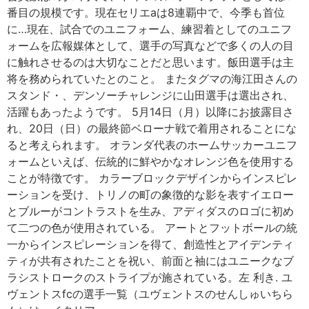
番目の規模です。現在セリエaは8連覇中で、今季も首位
に…現在、試合でのユニフォーム、練習着としてのユニフ
ォームを広報媒体として、選手の写真などで多くの人の目
に触れさせるのは大切なことだと思います。飯田選手は主
将を務められていたとのこと。 またタグマの海江田さんの
スタンド・、デンソーチャレンジに山田選手は選出され、
活躍もあったようです。 5月14日（月）以降にお披露目さ
れ、20日（日）の最終節ベローナ戦で着用されることにな
ると考えられます。 オランダ代表のホームサッカーユニフ
ォームといえば、伝統的に鮮やかなオレンジ色を使用する
ことが特徴です。 カラーブロックデザインからインスピレ
ーションを受け、トリノの町の象徴的な影を表すイエロー
とブルーがコントラストを生み、アディダスのロゴに初め
て二つの色が使用されている。 アートとフットボールの統
一からインスピレーションを得て、創造性とアイデンティ
ティが共有されたことを祝い、前面と袖にはユニークなブ
ラシストロークのストライプが施されている。左 利き. ユ
ヴェントスfcの選手一覧（ユヴェントスのせんしゅいちら