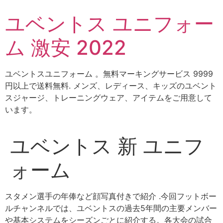
コ
ユベントス ユニフォー
ン
テ
ム 激安 2022
ン
ツ
に
ユベントスユニフォーム 。無料マーキングサービス 9999
ス
円以上で送料無料. メンズ、レディース、キッズのユベント
キ
スジャージ、トレーニングウェア、アイテムをご用意して
ッ
います。
プ
ユベントス 新 ユニフ
ォーム
スタメン選手の年俸など顔写真付きで紹介 .今回フットボー
ルチャンネルでは、ユベントスの過去5年間の主要メンバー
や基本システムをシーズンごとに紹介する。各大会の試合