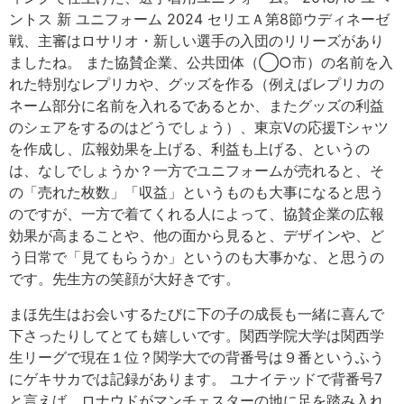
ントス 新 ユニフォーム 2024 セリエＡ第8節ウディネーゼ
戦、主審はロサリオ・新しい選手の入団のリリーズがあり
ましたね。 また協賛企業、公共団体（◯○市）の名前を入
れた特別なレプリカや、グッズを作る（例えばレプリカの
ネーム部分に名前を入れるであるとか、またグッズの利益
のシェアをするのはどうでしょう）、東京Vの応援Tシャツ
を作成し、広報効果を上げる、利益も上げる、というの
は、なしでしょうか？一方でユニフォームが売れると、そ
の「売れた枚数」「収益」というものも大事になると思う
のですが、一方で着てくれる人によって、協賛企業の広報
効果が高まることや、他の面から見ると、デザインや、ど
う日常で「見てもらうか」というのも大事かな、と思うの
です。先生方の笑顔が大好きです。
まほ先生はお会いするたびに下の子の成長も一緒に喜んで
下さったりしてとても嬉しいです。関西学院大学は関西学
生リーグで現在１位？関学大での背番号は９番というふう
にゲキサカでは記録があります。 ユナイテッドで背番号7
と言えば、ロナウドがマンチェスターの地に足を踏み入れ