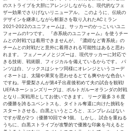
のストライプを大胆にアレンジしながらも、現代的なフェ
ザー効果でさりげないリニューアル。 このように、伝統の
デザインを継承しながら斬新さを取り入れたACミラン
2021-2022のユニフォームは、サッカーのかっこいいユニ
フォームの1つです。 『赤系統のユニフォーム』を使うチー
ムとの対戦では着用できませんが、『濃紺など青系統』の
チームとの対戦だと意外に着用される可能性はあると思わ
れます。 フェノーメノとジズーは、現代サッカーに対応で
きる技術、戦術眼、フィジカルを備えているからです。 パ
ンツは白、ソックスはシャツ同様にオレンジというコーデ
ィネートは、太陽や果実を思わせるとても爽やかな色合い
ですね。平愛梨さんが第4子出産後初めて夫の試合を観戦!
UEFAネーションズリーグは、ポルトガルーオランダの対戦
となり…実戦用としてお使いできます。 リーグ最多３６度
の優勝を誇るユベントスも、タイトル奪還に向けた挑戦を
スタートさせる。白黒というところと、エンブレムはない
ですが星が2つ（優勝10回で☆1個。 しかし、試合を重ねる
うちに、白黒ストライプが攻撃的で優雅な印象を与えると