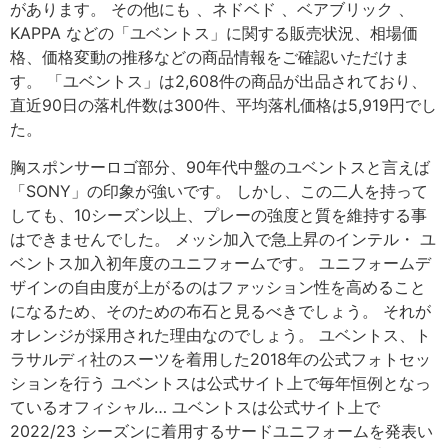
があります。 その他にも 、ネドベド 、ベアブリック 、
KAPPA などの「ユベントス」に関する販売状況、相場価
格、価格変動の推移などの商品情報をご確認いただけま
す。 「ユベントス」は2,608件の商品が出品されており、
直近90日の落札件数は300件、平均落札価格は5,919円でし
た。
胸スポンサーロゴ部分、90年代中盤のユベントスと言えば
「SONY」の印象が強いです。 しかし、この二人を持って
しても、10シーズン以上、プレーの強度と質を維持する事
はできませんでした。 メッシ加入で急上昇のインテル・ ユ
ベントス加入初年度のユニフォームです。 ユニフォームデ
ザインの自由度が上がるのはファッション性を高めること
になるため、そのための布石と見るべきでしょう。 それが
オレンジが採用された理由なのでしょう。 ユベントス、ト
ラサルディ社のスーツを着用した2018年の公式フォトセッ
ションを行う ユベントスは公式サイト上で毎年恒例となっ
ているオフィシャル… ユベントスは公式サイト上で
2022/23 シーズンに着用するサードユニフォームを発表い