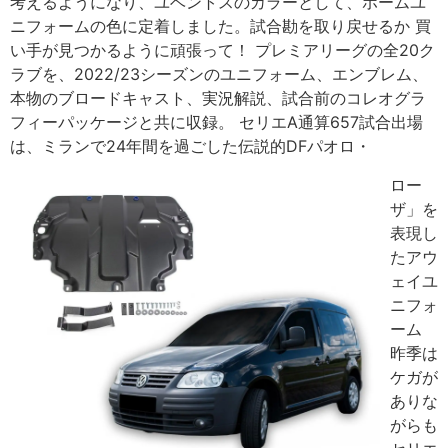
考えるようになり、ユベントスのカラーとして、ホームユ
ニフォームの色に定着しました。試合勘を取り戻せるか 買
い手が見つかるように頑張って！ プレミアリーグの全20ク
ラブを、2022/23シーズンのユニフォーム、エンブレム、
本物のブロードキャスト、実況解説、試合前のコレオグラ
フィーパッケージと共に収録。 セリエA通算657試合出場
は、ミランで24年間を過ごした伝説的DFパオロ・
ロー
ザ」を
表現し
たアウ
ェイユ
ニフォ
ーム
昨季は
ケガが
ありな
がらも