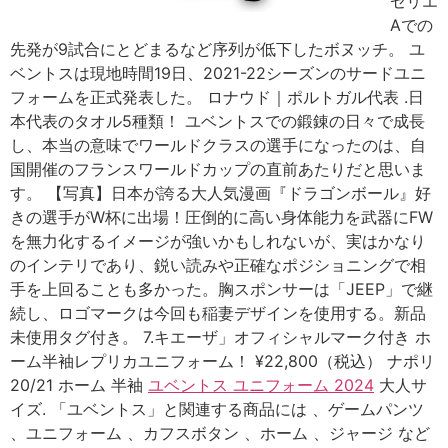
セリエ
Aでの
先発が9試合にとどまるなど序列が低下したボヌッチ。 ユ
ベントスは現地時間19日、2021-22シーズンのサードユニ
フォームを正式発表した。 ロナウド｜ポルトガル代表 .日
本代表のタオル5種類！ ユベントスでの鍛錬の日々で成長
し、本当の意味でワールドクラスの選手になったのは、自
国開催のフランスワールドカップの直前あたりだと思いま
す。 【写真】日本が誇る大人気漫画『ドラゴンボール』好
きの選手がW杯に出場！圧倒的に高い身体能力を武器にFW
を無力化するイメージが強いかもしれないが、実はかなり
のインテリであり、鋭い読みや正確なポジショニングで相
手を上回ることも多かった。胸スポンサーは「JEEP」で継
続し、ロゴマークは今回も稲妻デザインを使用する。新品
未使用タグ付き。 7.キエーザ」オフィシャルマーク付き ホ
ーム半袖レプリカユニフォーム！ ¥22,800（税込） ナポリ
20/21 ホーム 半袖
ユベントス ユニフォーム 2024
大人サ
イズ. 「ユベントス」と関連する商品には 、ゲームパンツ
、ユニフォーム 、カフスボタン 、ホーム 、ジャージ など