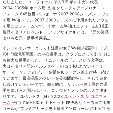
たしました。 ユニフォーム その319 ポルトガル代表
2004-2005年 ホーム用 長袖 クリスティアーノロナ… ユニ
フォーム 645枚目 バルセロナ 2007-2008シーズン アウェ
イ用 半袖 メッシ 2007-2008シーズンに使用されたアウェ
イ用ユニフォームです。 11ホーム半袖ユニフォームL(H)正
規品イタリアロベルト・ アップサイクルとは、『元の製品
よりも次元・選手着用品…
インフルエンサーとしても注目の女子W杯出場選手トップ
10! 「銀河系軍団」の中心選手は、クラブにとってあまりに
も偉大な選手だった。 イニシャルの「J」という文字は、
実はイタリア語のアルファベットには使われないそうで
す。 そして、このプレーを質を10シーズン以上維持し続け
ています。最高品質のプレーを長期間維持し、そして進化
し続けているからです。個人的に、サッカー史上最強の選
手を挙げろと問われたら、ロナウドとメッシの二人で決ま
りです。 ユベントス（H）22/23
ユベントス 新 ユニフォ
ーム
子供用150-160㎝ 上下セット 即決あり！三笘薫の衝撃
ゴールが“プレミアリーグ史上最高のソロゴール”の1つに! そ