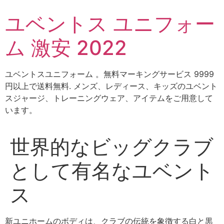
コ
ユベントス ユニフォー
ン
テ
ム 激安 2022
ン
ツ
に
ユベントスユニフォーム 。無料マーキングサービス 9999
ス
円以上で送料無料. メンズ、レディース、キッズのユベント
キ
スジャージ、トレーニングウェア、アイテムをご用意して
ッ
います。
プ
世界的なビッグクラブ
として有名なユベント
ス
新ユニホームのボディは、クラブの伝統を象徴する白と黒