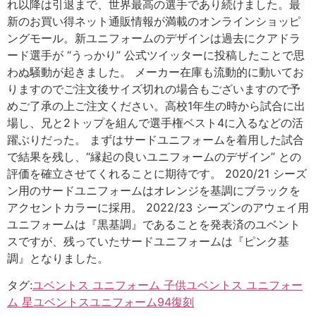
れ以降は引退まで、世界最高の選手であり続けました。最
新のお買い得ネット通販情報が満載のオンラインショッピ
ングモール。新ユニフォームのデザインは過去にクアドラ
ード選手が “うっかり” 公式ツイッターに投稿したことで思
わぬ騒動が起きました。 メーカー在庫も流動的に動いてお
りますのでご注文後サイズ切れの場合もございますので予
めご了承の上ご注文ください。高校1年生の時から試合に出
場し、兄と2トップを組んで選手権ベスト4に入るなどの活
躍ぶりだった。 まずはサードユニフォームを着用した試合
で結果を残し、“縁起の良いユニフォームのデザイン” との
評価を確立させてくれることに期待です。 2020/21 シーズ
ン用のサードユニフォームはオレンジを基調にブラックを
アクセントカラーに採用。 2022/23 シーズンのアウェイ用
ユニフォームは『黒基調』であることを発表済のユベント
スですが、残っていたサードユニフォームは『ピンク基
調』となりました。
タグ:
ユベントス ユニフォーム 子供
ユベントス ユニフォー
ム 星
ユベントスユニフォーム94復刻