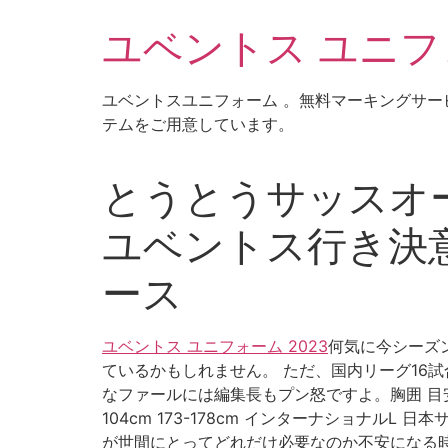
コ
ユベントス ユニフォ
ン
テ
ン
ユベントスユニフォーム 。無料マーキングサー
ツ
テムをご用意しています。
に
ス
キ
とうとうサッスオー
ッ
プ
ユベントス行き決意か
ース
ユベントス ユニフォーム 2023
何気に今シーズ
ているかもしれません。 ただ、国内リーグ16
なファールには編集長もプン怒ですよ。胸囲 目安身長 
104cm 173-178cm インターナショナルL 日本サイ
が世間にとってどれだけ必要なのか不安になる