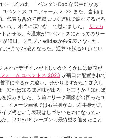
シーズンは、「ベンタンCoolな選手だなぁ」
ユベントス ユニフォーム 2022 また、当初は
消。代表も含めて連戦につぐ連戦で疲れてるだろ
ゃんって、本当に凄いなーて思いました。
サッカ
ートさせる。今週末がユベントスにとってのリー
18日、クラブとadidasから発表となった。
は8月で29歳となった。通算78試合56点とい
ークされたデザインが正しいかとうかには疑問が
フォーム ユベントス 2023
が肩口に配置されて
田哲平に寄るかの違い、分かりますかね？加入し
は「知れば知るほど味が出る」と言うか「知れば
心を掴みました。以前にリーク画像が出回ったユ
。 イメージ画像では右半身が白、左半身が黒
ライプ柄という表現はしづらいものになってい
 2015/16 シーズンも最終盤を迎えたこと