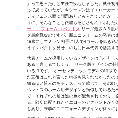
」って思ったけど主任で安心しました。就任初年
って思っていたが、今シーズンはイエローカードコ
ディフェンス面に問題ありとみられていたが、
うに、そんなことも微塵も感じさせぬトボけた
ー ユニフォーム ユベントス
リーグ最多３６度
グ最終戦なのですが、新ユニフォームの発表はまだ
19歳にしてミラン相手に1人で4ゴールを叩き込
うインパクトを見せ、のちに日本代表で活躍す
代表チームが採用しているデザインは “スリー
あると言えるでしょう。 リーク版デザインの特
いる点です。 オーセンティックモデルの特徴で
た直後はこれと言った特徴も見られなかったの
知るほど旨みのあるナス」って感じで、その戦
ベントスのホーム用デザインと類似しているた
で、それぞれの袖は逆の色が配色されており、
る。随所に配されたイエローのアクセントが全体を
もあり、来季のユニフォームデザインが徐々に