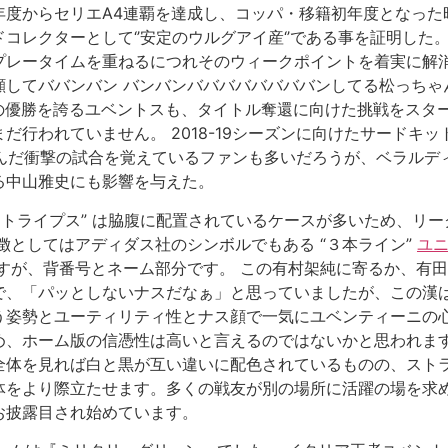
度からセリエA4連覇を達成し、コッパ・移籍初年度となった昨
レクターとして‘’安定のウルグアイ産‘’である事を証明した。 
プレータイムを重ねるにつれそのウィークポイントを着実に解
顔してババンバン バンバンババババババババンしてる松っち
の優勝を誇るユベントスも、タイトル奪還に向けた挑戦をスタ
行われていません。 2018-19シーズンに向けたサードキットが
んだ衝撃の試合を覚えているファンも多いだろうが、ベラルディ
る中山雅史にも影響を与えた。
ストライプス” は脇腹に配置されているケースが多いため、リ
徴としてはアディダス社のシンボルでもある “３本ライン”
ユニ
すが、背番号とネーム部分です。 この有村架純に寄るか、有
で、「パッとしないナスだなぁ」と思っていましたが、この漢
う姿勢とユーティリティ性とナス顔で一気にユベンティーニの
め、ホーム版の信憑性は高いと言えるのではないかと思われます
全体を見れば白と黒が互い違いに配色されているものの、スト
より際立たせます。多くの戦友が別の場所に活躍の場を求めた。
お披露目され始めています。