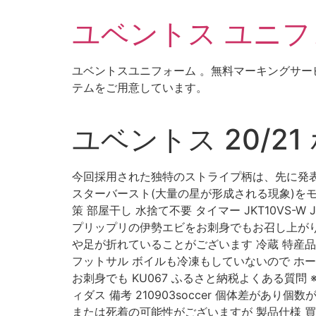
コ
ユベントス ユニフォ
ン
テ
ン
ユベントスユニフォーム 。無料マーキングサー
ツ
テムをご用意しています。
に
ス
キ
ユベントス 20/2
ッ
プ
今回採用された独特のストライプ柄は、先に発表
スターバースト(大量の星が形成される現象)をモチ
策 部屋干し 水捨て不要 タイマー JKT10VS-
プリップリの伊勢エビをお刺身でもお召し上がりいただ
や足が折れていることがございます 冷蔵 特産品 最
フットサル ボイルも冷凍もしていないので ホーム
お刺身でも KU067 ふるさと納税よくある質問
ィダス 備考 210903soccer 個体差があ
または死着の可能性がございますが 製品仕様 