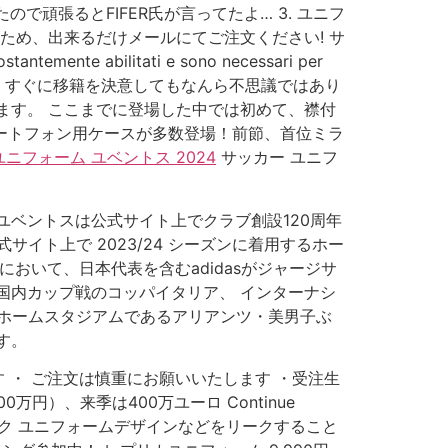
頑張るとFIFER氏が言ってたよ… 3. ユニフ
がかかるため、出来るだけメールにてご注文ください! サ
 abilitati e sono necessari per
ームが現れれば、すぐに移籍を決意してもなんら不思議ではあり
ます。 ここまでに登場した中では初めて、襟付
のスマートフォン用ケースが多数登場！前節、首位ミラ
ユニフォーム ユベントス 2024
サッカー ユニフ
 ユベントスは公式サイト上でクラブ創設120周年
イト上で 2023/24 シーズンに着用するホー
において、日本代表を含むadidasがジャージサ
国内カップ戦のコッパイタリア、 インターナシ
のホームスタジアムであるアリアンツ・美男子ぶ
す。
 ・ ご注文は慎重にお願いいたします ・受注生
）、来季は400万ユーロ Continue
がリーク ユニフォームデザインなどをリークすること