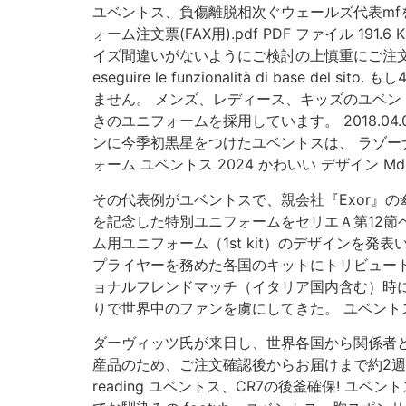
ユベントス、負傷離脱相次ぐウェールズ代表mfを
ォーム注文票(FAX用).pdf PDF ファイル 
イズ間違いがないようにご検討の上慎重にご注文をお願いいたします。
eseguire le funzionalità di b
ません。 メンズ、レディース、キッズのユベン
きのユニフォームを採用しています。 2018.0
ンに今季初黒星をつけたユベントスは、 ラゾーナ川崎
ォーム ユベントス 2024 かわいい デザイン Md
その代表例がユベントスで、親会社『Exor』の
を記念した特別ユニフォームをセリエＡ第12節ベ
ム用ユニフォーム（1st kit）のデザインを発
プライヤーを務めた各国のキットにトリビュート
ョナルフレンドマッチ（イタリア国内含む）時に
りで世界中のファンを虜にしてきた。 ユベン
ダーヴィッツ氏が来日し、世界各国から関係者と
産品のため、ご注文確認後からお届けまで約2週間ほ
reading ユベントス、CR7の後釜確保! ユ