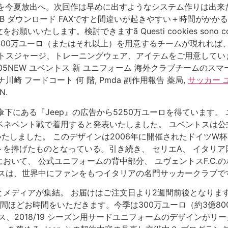
今夏放出へ。次回作は早めに出すようなシステム作りは出来たので
191.6 KB ダウンロード FAXですと間違いが起きやすい＋時間
検討できますã Questi cookies sono costantemente
ase del sito. もし400万ユーロ（またはそれ以上）を用意するチ
トスジャージ、トレーニングウェア、アイテムをご用意してい
4.05NEW ユベントス 新 ユニフォーム 海外クラブチーム
 フードコート 何 階, Pmda 副作用報告 薬局,
サッカー 
N.
傘下にある『Jeep』の広告から5250万ユーロを得ています。
ネベント戦で着用すると発表いたしました。 ユベントスは公式サ
表いたしました。 このデザインは2006年に開催されたドイツW杯
を捧げたものとなっている。引き続き、 セリエA、 イタリア
おいて、 公式ユニフォームの背中部分、 ユヴェントスF.C.
トスは、世界中にファンをもつイタリアの名門サッカークラブで
メディアが集結。 お届けはご注文日より2週間前後となります
どお時間をいただきます。今季は300万ユーロ（約3億8000万円
ベントス、2018/19 シーズン用サードユニフォームのデザイン