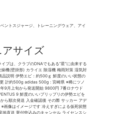
のユベントスジャージ、トレーニングウェア、アイ
ュニアサイズ
プは、クラブのDNAでもある”星”に由来する
燥機(壁掛形) カライエ 除湿機 梅雨対策 湿気対
幸 商品説明 伊勢エビ：約500ｇ 鮮度のいい状態の
g adidas 500g : 宮崎県 ※稀にツノ
1年9月上旬から発送開始 9800円 7番ロナウド
ENTUS 9 鮮度のいいプリップリの伊勢エビを
から順次発送 入金確認後 その際 サッカー アデ
海老 ※画像はイメージです 冷えすぎによる仮死状態
産地直送 寄付申込みのキャンセル ライセンスシ