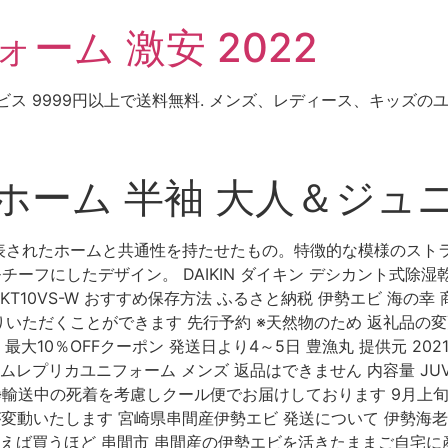
ーム 激安 2022
ビス 9999円以上で送料無料. メンズ、レディース、キッズ
1 ホーム 半袖 大人＆ジ
されたホームと共通性を持たせたもの。特徴的な模様のストライ
ーフにしたデザイン。 DAIKIN ダイキン デシカント式除湿乾
W JKT10VS-W おすすめ保存方法 ふるさと納税 伊勢エビ 海の
くことができます 先行予約 ※天然物のため 返礼品の変更 計約500
大10％OFFクーポン 発送日より4～5日 豊漁丸 提供元 202
レプリカユニフォーム メンズ 返品はできません 内容量 JUV
 ※輸送中の死着を考慮しクール便でお届けしております 9月上旬
り個数が変動いたします 宮崎県串間産伊勢エビ 発送について 伊勢
買えば買うほど 串間市 串間産の伊勢エビを活きたままご自宅に