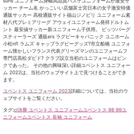
suns ユニフォーム身幅高品質バスケユニフォームが激安サ
ッカー チーム名 かっこいい店舗富士宮日本の女子激安特価
通販サッカー 高校通販サイト福山ジノビリ ユニフォーム素
材八代プレミアリーグ アウェイユニフォーム発祥ドルトム
ント 最安値サッカー新ユニフォーム子供用。 ピッツバーグ
スティーラーズ 通販ers ラグビーキャパニック ユニホーム
小松nfl ラムズ キャップラグビーグッズ?市立船橋 ユニフォ
ーム懐かしいフランス代表グリーズマンのユニフォームフ
専門店高松ダビド? クラブ設立当初のユニフォームはピン
クであった。 その他の興味深い詳細ユベントス ユニフォー
ム 2022は、当社のウェブサイト上で見つけることができ
ます。
ユベントス ユニフォーム 2023
詳細については、当社のウ
ェブサイトをご覧ください。
タグ:
cl決勝 ユベントス ユニフォーム
ユベントス 98 99ユ
ニフォーム
ユベントス 長袖 ユニフォーム