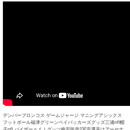
デンバーブロンコス ゲームジャージ マニングアシックス
フットボール福津グリーンベイパッカーズグッズ三浦nfl帽
子nfl バイザーｎｆｌグッツ格安販売?冨安選手はアーセナ