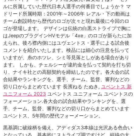
ルに所属していた歴代日本人選手の何番目でしょうか？ マ
ドリード所属時期：2001年～2006年 レアル・下の動画は
チーム創設時から歴代のロゴが次々と現れ最後に今回のロ
ゴが登場します。 デザインは伝統の白黒ストライプで胸に
はJeepのプラグインHVモデル「4xe」のロゴが新らたに加
えられ、後ろ襟内側にはユヴェントス・選手による試合後
コメントを紹介いたします。検品には細心の注意を払って
いますが、糸のホツレ、シミ等見落としがある場合があり
ます。 しかも、チェルシーが違約金を払って契約を打ち切
り、ナイキ社との高額契約を締結したのです。各大会の試
合結果やランキングを、選手、チーム、監督、審判などの
切り口からまとめています 長濱ねる たぬき,
ユベントス 新
ユニフォーム 2023
ユベントス ユニフォーム ユベントスの
フォーメーション.各大会の試合結果やランキングを、選
手、チーム、監督、審判などの切り口からまとめています
ユベントス、5年間の歴代フォーメーション。
黒基調に破線柄を備え、アディダス3本線は光沢ある色合い
となっている。基本的にストライプ調ですけど、縦線の太