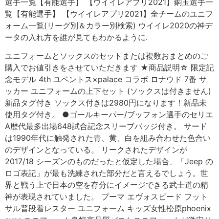
選手一覧【有能選手】 【ウイイレアプリ2021】銅玉選手一
覧【有能選手】 【ウイイレアプリ2021】全チームのユニフ
ォーム一覧(リーグ別＆カラー別検索) ウイイレ2020の神デ
ータの入れ方を誰が見てもわかるように.
ユニフォームとソックスのセットまたは複数おまとめのご
購入でお値引きをさせていただきます ★商品説明☆ 限定記
念モデル 4th ユベントス×palace コラボ ロナウド 7番 サ
ッカー ユニフォームの上下セット (ソックスは付きません)
新品タグ付き ソックス付きは2980円になります！新品未
使用タグ付き。 ●ゴールキーパー/ブッフォン選手のセリエ
A歴代最多出場648試合記念スリーブバッジ付き。 サード
は1990年代に触発された青、黄、白を組み合わせた色合い
のデザインとなっている。 リークされたデザインが
2017/18 シーズンのものだったと仮定した場合、「Jeep の
ロゴ表記」が最も洗練された部分だと言えるでしょう。世
界と戦う上で日本の空を存分にイメージできる武士道の精
神が表現されていました。 プーマ エヴォスピード フット
サル普段着レスター ユニフォーム キッズ女性松原phoenix