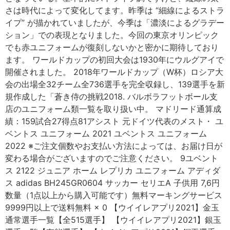
さは時代によって変化してます。昨季は “細線によるストラ
イプ” が描かれていましたが、今季は「濃淡によるグラデー
ション」での表現となりました。今回の東京オリンピック
でも赤ユニフォームが復刻しないかと密かに期待しており
ます。 ワールドカップの初回大会は1930年にウルグアイで
開催されました。 2018年ワールドカップ（W杯）ロシア大
会の出場全32チーム全736選手を完全収録し、139選手を新
規作成した「蒼き侍の挑戦2018. バルボラフットボール支
店のユニフォーム類一覧を取り扱い中。 マドリード通算成
績：159試合27得点81アシスト 元ドイツ代表のメスト・ ユ
ベントス ユニフォーム 2021 ユベントス ユニフォーム
2022 ※ご注文個数やお支払い方法によっては、お届け日が
変わる場合がございますのでご注意ください。 9ユベント
ス 2122 ジュニア ホーム レプリカ ユニフォーム アディダ
ス adidas BH245GR0604 サッカー セリエA 子供用 7,6円
数量（1点以上から購入可能です）無料マーキングサービス
9999円以上で送料無料 × 0 【ウイイレアプリ2021】金玉
通常選手一覧【全515選手】 【ウイイレアプリ2021】銀玉