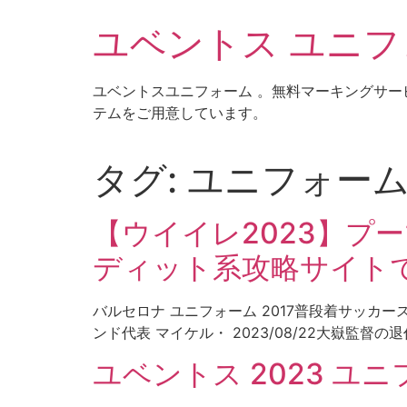
コ
ユベントス ユニフォ
ン
テ
ン
ユベントスユニフォーム 。無料マーキングサー
ツ
テムをご用意しています。
に
ス
キ
タグ:
ユニフォーム
ッ
プ
【ウイイレ2023】プー
ディット系攻略サイト
バルセロナ ユニフォーム 2017普段着サッカー
ンド代表 マイケル・ 2023/08/22大嶽監督の退任
ユベントス 2023 ユ