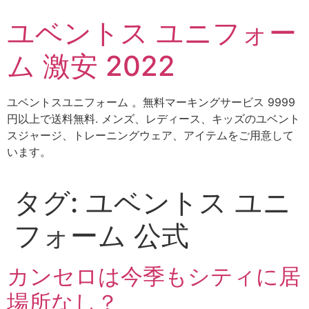
コ
ユベントス ユニフォー
ン
テ
ム 激安 2022
ン
ツ
に
ユベントスユニフォーム 。無料マーキングサービス 9999
ス
円以上で送料無料. メンズ、レディース、キッズのユベント
キ
スジャージ、トレーニングウェア、アイテムをご用意して
ッ
います。
プ
タグ:
ユベントス ユニ
フォーム 公式
カンセロは今季もシティに居
場所なし？