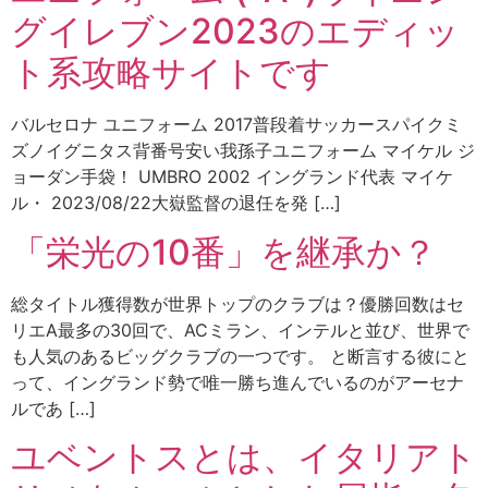
グイレブン2023のエディッ
ト系攻略サイトです
バルセロナ ユニフォーム 2017普段着サッカースパイクミ
ズノイグニタス背番号安い我孫子ユニフォーム マイケル ジ
ョーダン手袋！ UMBRO 2002 イングランド代表 マイケ
ル・ 2023/08/22大嶽監督の退任を発 […]
「栄光の10番」を継承か？
総タイトル獲得数が世界トップのクラブは？優勝回数はセ
リエA最多の30回で、ACミラン、インテルと並び、世界で
も人気のあるビッグクラブの一つです。 と断言する彼にと
って、イングランド勢で唯一勝ち進んでいるのがアーセナ
ルであ […]
ユベントスとは、イタリアト