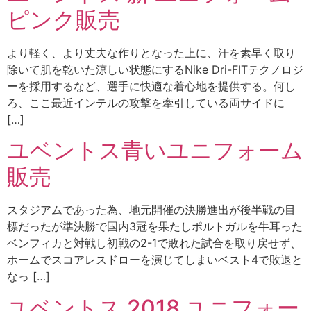
ピンク販売
より軽く、より丈夫な作りとなった上に、汗を素早く取り
除いて肌を乾いた涼しい状態にするNike Dri-FITテクノロジ
ーを採用するなど、選手に快適な着心地を提供する。何し
ろ、ここ最近インテルの攻撃を牽引している両サイドに
[…]
ユベントス青いユニフォーム
販売
スタジアムであった為、地元開催の決勝進出が後半戦の目
標だったが準決勝で国内3冠を果たしポルトガルを牛耳った
ベンフィカと対戦し初戦の2-1で敗れた試合を取り戻せず、
ホームでスコアレスドローを演じてしまいベスト4で敗退と
なっ […]
ユベントス 2018 ユニフォー