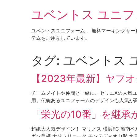
コ
ユベントス ユニフォ
ン
テ
ン
ユベントスユニフォーム 。無料マーキングサー
ツ
テムをご用意しています。
に
ス
キ
タグ:
ユベントス ユ
ッ
プ
【2023年最新】ヤフオ
チームメイトや仲間と一緒に、セリエAの人気ユ
用。伝統あるユニフォームのデザインも人気が高
「栄光の10番」を継承
超絶大人気デザイン！ マリノス 横浜FC 湘南
ガン鳥栖 大分トリニータ モンテディオ山形 水戸