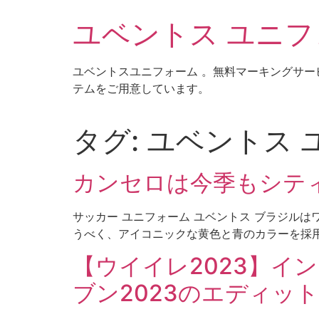
コ
ユベントス ユニフォ
ン
テ
ン
ユベントスユニフォーム 。無料マーキングサー
ツ
テムをご用意しています。
に
ス
キ
タグ:
ユベントス 
ッ
プ
カンセロは今季もシテ
サッカー ユニフォーム ユベントス ブラジル
うべく、アイコニックな黄色と青のカラーを採用
【ウイイレ2023】インテ
ブン2023のエディッ