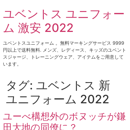
コ
ユベントス ユニフォー
ン
テ
ム 激安 2022
ン
ツ
に
ユベントスユニフォーム 。無料マーキングサービス 9999
ス
円以上で送料無料. メンズ、レディース、キッズのユベント
キ
スジャージ、トレーニングウェア、アイテムをご用意して
ッ
います。
プ
タグ:
ユベントス 新
ユニフォーム 2022
ユーべ構想外のボヌッチが鎌
田大地の同僚に？